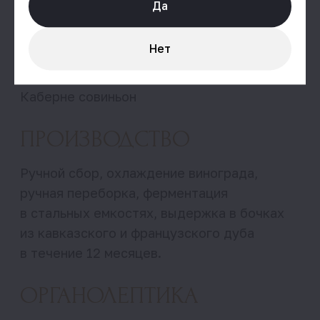
Да
(аэрировать)
Нет
Где купить
О нас
Семья
Винодельня
Наши вина
Линейки вин
Где купить