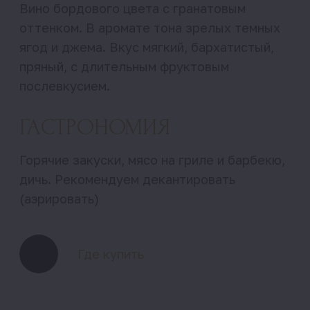
Связаться
uzunov_89@mail.ru
Ярослав Узунов
+7 (918) 260 92 01
Юлия Узунова
+7 (988) 321 06 14
Краснодарский край,
Темрюкский район, поселок
Сенной, Коммунистическая, 14
Винодельня Узунов, 2026