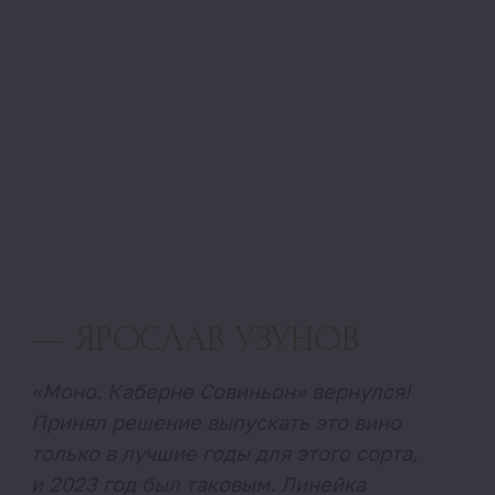
Принял решение выпускать это вино
только в лучшие годы для этого сорта,
и 2023 год был таковым. Линейка
«Моно» — это всегда выверенный стиль,
типичность и авторство в одном сорте. Это
классический Каберне Совиньон в моем
представлении для нашего терруара.
Хорош сейчас и станет еще лучше
со временем".
СПИРТУОЗНОСТЬ
13,9%
ТЕМПЕРАТУРА ПОДАЧИ
14-16 С°
ТИРАЖ
4 900 бутылок
СОРТ ВИНОГРАДА