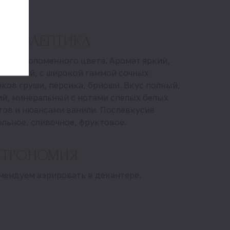
цев.
ГАНОЛЕПТИКА
 ярко-соломенного цвета. Аромат яркий,
лексный, с широкой гаммой сочных
ков груши, персика, бриоши. Вкус полный,
ий, минеральный с нотами спелых белых
тов и нюансами ванили. Послевкусие
льное, сливочное, фруктовое.
СТРОНОМИЯ
мендуем аэрировать в декантере.