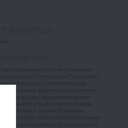
РТ ВИНОГРАДА
оне
ОИЗВОДСТВО
град с отдельных участков у подножия
вого вулкана, 7-летние лозы. Ручной сбор,
ждение винограда, ручная переборка,
дная мацерация, ферментация при низких
ературах в стали, затем дображивание
х из кавказского и французского дуба,
жка в бочках в течение 12 месяцев.
тствие оклейки. Одна щадящая фильтрация
д розливом. Выдержка в бутылке около 10