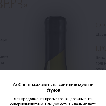
ЗЕРВ»
СО
Шард
уаре
ПР
мился
Вино
ся,
грязе
охла
холо
льное
темп
Добро пожаловать на сайт винодельни
бочка
Узунов
выдер
Отсу
Для продолжения просмотра Вы должны быть
пере
совершеннолетним. Вам уже есть
18 полных лет
?