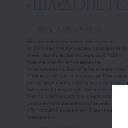
«ШАРДОНЕ РЕ
— ЯРОСЛАВ УЗУНОВ
«По-прежнему убежден, что шардоне
на Таманском полуострове, на нашем терр
очень идет бочковая выдержка. Я люблю
пышные, маслянистые шардоне,
но не чрезмерно. В этом вине я очень стре
к балансу жирности и свежести. Мне кажет
у меня получилось, потому что использовал
бочку как французскую, так и кавказскую.
Вместе они показали очень красивое и сти
шардоне, которое имеет потенциал
к бутылочной выдержке и будет красиво
развиваться.»