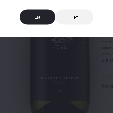
меся
Да
Нет
ОР
Вино
комп
оттен
мягк
фрук
длите
ГА
Реко